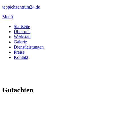
Zum
teppichzentrum24.de
Inhalt
Menü
springen
Startseite
Über uns
Werkstatt
Galerie
Dienstleistungen
Preise
Kontakt
Gutachten